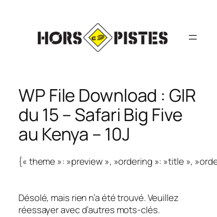
Aller
au
contenu
WP File Download :
GIR
du 15 – Safari Big Five
au Kenya – 10J
{« theme »: »preview », »ordering »: »title », »or
Désolé, mais rien n’a été trouvé. Veuillez
réessayer avec d’autres mots-clés.