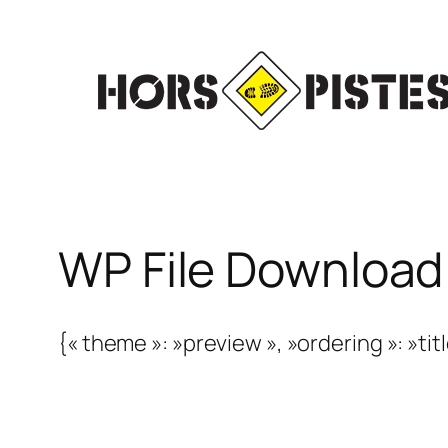
Aller
au
contenu
WP File Download
{« theme »: »preview », »ordering »: »tit