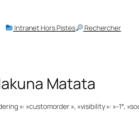
Intranet Hors Pistes
Rechercher
 Hakuna Matata
dering »: »customorder », »visibility »: »-1″, »