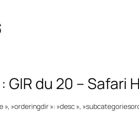
 :
GIR du 20 – Safari
le », »orderingdir »: »desc », »subcategoriesor