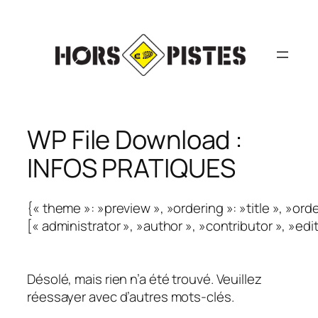
Aller
au
contenu
WP File Download :
INFOS PRATIQUES
{« theme »: »preview », »ordering »: »title », »ord
[« administrator », »author », »contributor », »ed
Désolé, mais rien n’a été trouvé. Veuillez
réessayer avec d’autres mots-clés.